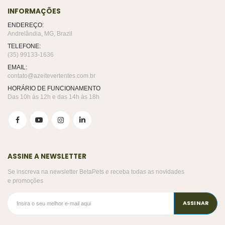
INFORMAÇÕES
ENDEREÇO:
Andrelândia, MG, Brazil
TELEFONE:
(35) 99133-1636
EMAIL:
contato@azeitevertentes.com.br
HORÁRIO DE FUNCIONAMENTO
Das 10h às 12h e das 14h às 18h
ASSINE A NEWSLETTER
Se inscreva na newsletter BetaPets e receba todas as novidades
e promoções