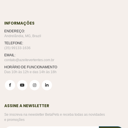
INFORMAÇÕES
ENDEREÇO:
Andrelândia, MG, Brazil
TELEFONE:
(35) 99133-1636
EMAIL:
contato@azeitevertentes.com.br
HORÁRIO DE FUNCIONAMENTO
Das 10h às 12h e das 14h às 18h
ASSINE A NEWSLETTER
Se inscreva na newsletter BetaPets e receba todas as novidades
e promoções